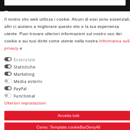
Confermo di aver letto la
Informativa sulla privacy
.Ceres::Template.newsletterIsRequiredFootnote
Il nostro sito web utilizza i cookie. Alcuni di essi sono essenziali
altri ci aiutano a migliorare questo sito e la tua esperienza
Iscriviti
utente. Puoi trovare ulteriori informazioni sul nostro uso dei
cookie e sui tuoi diritti come utente nella nostra
Informativa sull
Ceres::Template.newsletterIsRequiredFootnote
privacy
e
Ceres::Template.newsletterIsRequired
Essenziale
90
Statistiche
Marketing
trees were planted
Media esterni
PayPal
Functional
Ulteriori impostazioni
Accetta tutti
Ceres::Template.cookieBarDenyAll