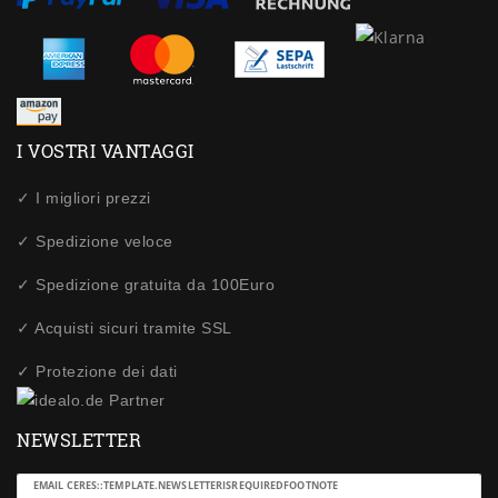
I VOSTRI VANTAGGI
✓ I migliori prezzi
✓ Spedizione veloce
✓ Spedizione gratuita da 100Euro
✓ Acquisti sicuri tramite SSL
✓ Protezione dei dati
NEWSLETTER
Ceres::Template.newsletterHoneypotLabel
EMAIL CERES::TEMPLATE.NEWSLETTERISREQUIREDFOOTNOTE