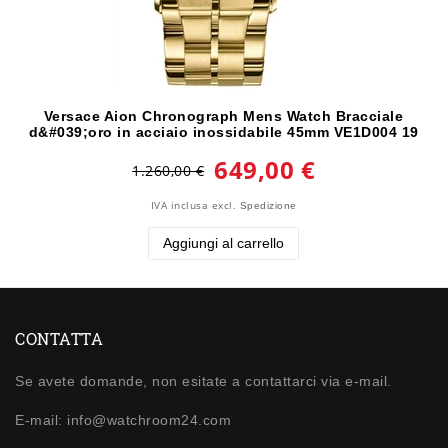
Versace Aion Chronograph Mens Watch Bracciale
d&#039;oro in acciaio inossidabile 45mm VE1D004 19
649,00 €
1.260,00 €
IVA inclusa
excl.
Spedizione
Aggiungi al carrello
CONTATTA
Se avete domande, non esitate a contattarci via e-mail.
E-mail: info@watchroom24.com