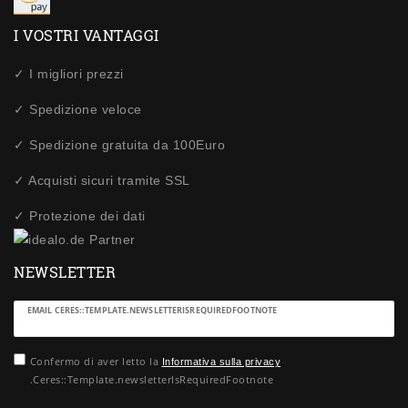
I VOSTRI VANTAGGI
✓ I migliori prezzi
✓ Spedizione veloce
✓ Spedizione gratuita da 100Euro
✓ Acquisti sicuri tramite SSL
✓ Protezione dei dati
NEWSLETTER
Ceres::Template.newsletterHoneypotLabel
EMAIL CERES::TEMPLATE.NEWSLETTERISREQUIREDFOOTNOTE
Confermo di aver letto la
Informativa sulla privacy
.Ceres::Template.newsletterIsRequiredFootnote