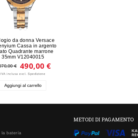
logio da donna Versace
enyium Cassa in argento
ato Quadrante marrone
35mm V12040015
490,00 €
070,00 €
IVA inclusa
excl.
Spedizione
Aggiungi al carrello
METODI DI PAGAMENTO
 la batería