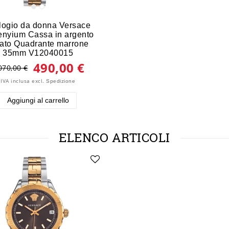
logio da donna Versace
enyium Cassa in argento
ato Quadrante marrone
35mm V12040015
490,00 €
070,00 €
IVA inclusa
excl.
Spedizione
Aggiungi al carrello
ELENCO ARTICOLI