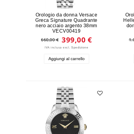
Orologio da donna Versace
Oro
Greca Signature Quadrante
Hell
nero acciaio argento 38mm
dor
VECV00419
399,00 €
660,00 €
1.
IVA inclusa
excl.
Spedizione
Aggiungi al carrello