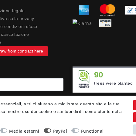
zione legale
iva sulla privacy
 e condizioni d'uso
di cancellazione
a
raw from contract here
90
trees were planted
 essenziali, altri ci aiutano a migliorare questo sito e la tua
sul nostro uso dei cookie e sui tuoi diritti come utente nella
Media esterni
PayPal
Functional
Ceres::Template.newsletterIsRequired