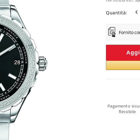
IVA inclusa escl.
Sp
Quantità:
Fornito co
Aggi
Pagamento sicu
flessibile