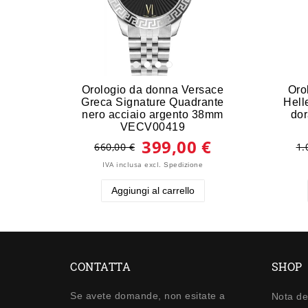
Orologio da donna Versace
Oro
Greca Signature Quadrante
Hell
nero acciaio argento 38mm
dor
VECV00419
399,00 €
660,00 €
1.
IVA inclusa
excl.
Spedizione
Aggiungi al carrello
CONTATTA
SHOP
Se avete domande, non esitate a
Nota de