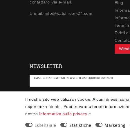
contattarci via e-mail.
Blog
Informa
E-mail: info@watchroom24.com
Informat
Termini
Diritti 
Contatt
Withd
NEWSLETTER
Ceres::Template.newsletterHoneypotLabel
EMAIL CERES::TEMPLATE.NEWSLETTERISREQUIREDFOOTNOTE
Confermo di aver letto la
Informativa sulla privacy
Il nostro sito web utilizza i cookie. Alcuni di essi sono
.Ceres::Template.newsletterIsRequiredFootnote
esperienza utente. Puoi trovare ulteriori informazioni 
nostra
Informativa sulla privacy
e
Iscriviti
Essenziale
Statistiche
Marketing
Ceres::Template.newsletterIsRequiredFootnote 