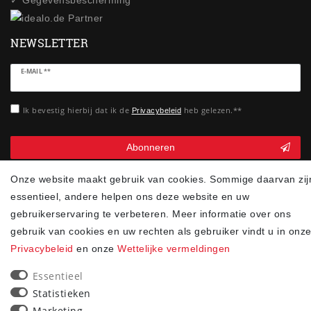
NEWSLETTER
Ceres::Template.newsletterHoneypotLabel
E-MAIL **
Ik bevestig hierbij dat ik de
heb gelezen.**
Privacybeleid
Abonneren
** Het gaat hierbij om een verplicht veld.
Onze website maakt gebruik van cookies. Sommige daarvan zij
essentieel, andere helpen ons deze website en uw
90
gebruikerservaring te verbeteren. Meer informatie over ons
trees were planted
gebruik van cookies en uw rechten als gebruiker vindt u in onz
Privacybeleid
en onze
Wettelijke vermeldingen
Essentieel
Statistieken
Marketing