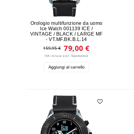
Orologio multifunzione da uomo
Ice Watch 001139 ICE /
VINTAGE / BLACK / LARGE MF
- VT.MF.BK.B.L.14
79,00 €
159,95 €
IVA inclusa
excl.
Spedizione
Aggiungi al carrello