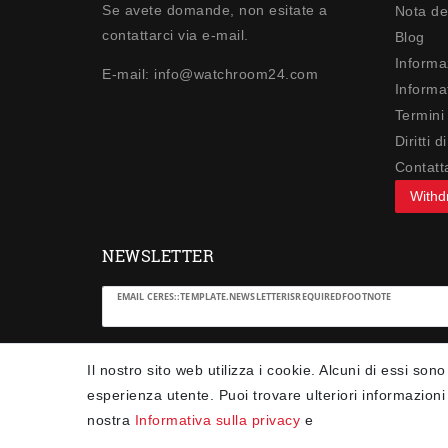
Se avete domande, non esitate a
Nota de
contattarci via e-mail.
Blog
Informa
E-mail: info@watchroom24.com
Informat
Termini
Diritti 
Contatt
Withd
NEWSLETTER
Ceres::Template.newsletterHoneypotLabel
EMAIL CERES::TEMPLATE.NEWSLETTERISREQUIREDFOOTNOTE
Confermo di aver letto la
Informativa sulla privacy
Il nostro sito web utilizza i cookie. Alcuni di essi sono
.Ceres::Template.newsletterIsRequiredFootnote
esperienza utente. Puoi trovare ulteriori informazioni 
nostra
Informativa sulla privacy
e
Iscriviti