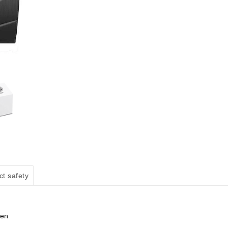
ct safety
een