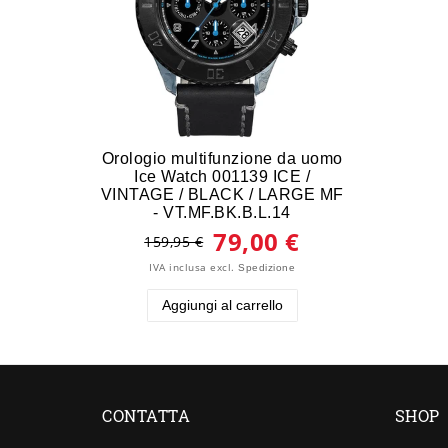
Orologio multifunzione da uomo
Ice Watch 001139 ICE /
VINTAGE / BLACK / LARGE MF
- VT.MF.BK.B.L.14
79,00 €
159,95 €
IVA inclusa
excl.
Spedizione
Aggiungi al carrello
CONTATTA
SHOP