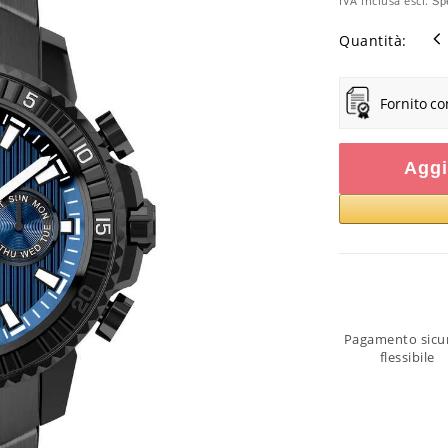
IVA inclusa escl.
Sp
Quantità:
Fornito co
Aggi
Pagamento sicu
flessibile