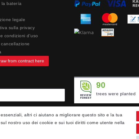
 la batería
zione legale
iva sulla privacy
 e condizioni d'uso
di cancellazione
a
raw from contract here
90
trees were planted
 essenziali, altri ci aiutano a migliorare questo sito e la tua
sul nostro uso dei cookie e sui tuoi diritti come utente nella