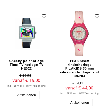
Cheeky polshorloge
Fila unisex
Time TV horloge TV
kinderhorloge
HE022
FILAKIDS 30 mm
siliconen horlogeband
€ 39,95
38-204
vanaf € 19,00
€ 54,00
Incl. BTW
excl. BTW
Verzending
vanaf € 44,00
Incl. BTW
excl. BTW
Verzending
Artikel tonen
Artikel tonen