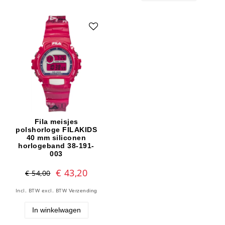
Fila meisjes
polshorloge FILAKIDS
40 mm siliconen
horlogeband 38-191-
003
€ 43,20
€ 54,00
Incl. BTW
excl. BTW
Verzending
In winkelwagen