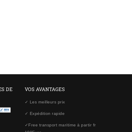
ES DE
VOS AVANTAGES
✓ Les meilleurs prix
✓ Expédition rapide
✓Free transport maritime à partir fr