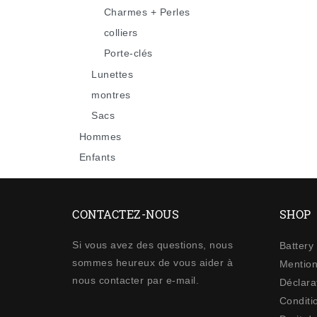
Charmes + Perles
colliers
Porte-clés
Lunettes
montres
Sacs
Hommes
Enfants
CONTACTEZ-NOUS
SHOP
Si vous avez des questions, nous
Battery
sommes heureux de vous aider à
Mention
nous contacter par e-mail.
Déclarat
Conditi