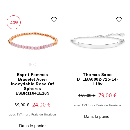
-40%
Esprit Femmes
Thomas Sabo
Bracelet Acier
D_LBA0002-725-14-
inoxydable Rose Or/
L19v
Spheres
ESBR11641E165
79,00 €
159,00 €
24,00 €
39,90 €
avec TVA
hors
Frais de livraison
avec TVA
hors
Frais de livraison
Dans le panier
Dans le panier