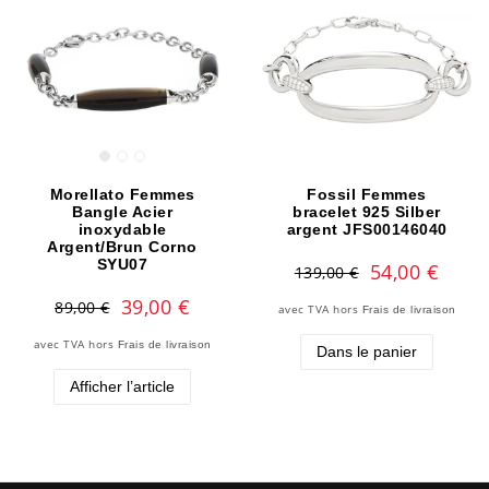
Morellato Femmes
Fossil Femmes
Bangle Acier
bracelet 925 Silber
inoxydable
argent JFS00146040
Argent/Brun Corno
SYU07
54,00 €
139,00 €
39,00 €
89,00 €
avec TVA
hors
Frais de livraison
avec TVA
hors
Frais de livraison
Dans le panier
Afficher l’article