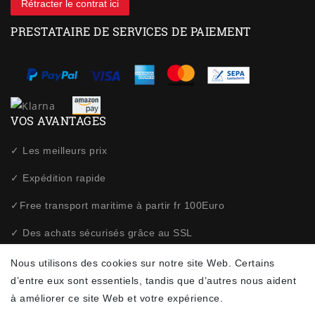
Rétracter le contrat ici
PRESTATAIRE DE SERVICES DE PAIEMENT
VOS AVANTAGES
✓ Les meilleurs prix
✓ Expédition rapide
✓Free transport maritime à partir fr 100Euro
✓ Des achats sécurisés grâce au SSL
✓ Politique de confidentialité
Nous utilisons des cookies sur notre site Web. Certains
d’entre eux sont essentiels, tandis que d’autres nous aident
à améliorer ce site Web et votre expérience.
NEWSLETTER