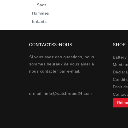
Sacs
Hommes
Enfants
CONTACTEZ-NOUS
SHOP
Si vous avez des questions, nous
Battery
sommes heureux de vous aider à
Mention
nous contacter par e-mail.
Déclarat
Conditi
Droit de
e-mail : info@watchroom24.com
Contact
Rétrac