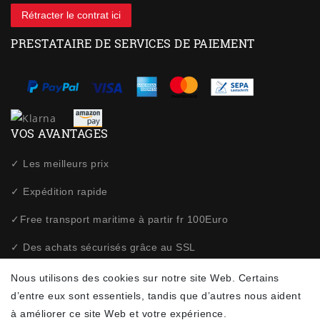
Rétracter le contrat ici
PRESTATAIRE DE SERVICES DE PAIEMENT
VOS AVANTAGES
✓ Les meilleurs prix
✓ Expédition rapide
✓Free transport maritime à partir fr 100Euro
✓ Des achats sécurisés grâce au SSL
✓ Politique de confidentialité
Nous utilisons des cookies sur notre site Web. Certains
d’entre eux sont essentiels, tandis que d’autres nous aident
à améliorer ce site Web et votre expérience.
NEWSLETTER