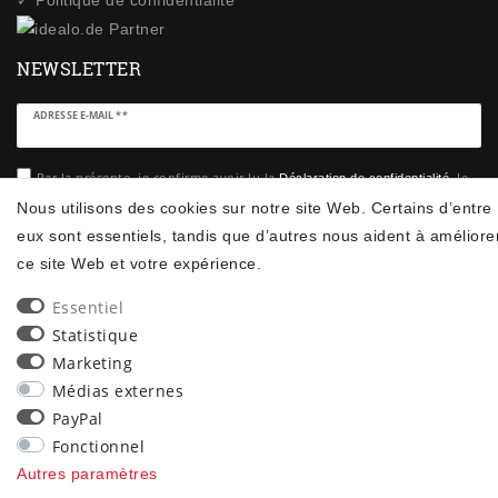
✓ Politique de confidentialité
NEWSLETTER
Ceres::Template.newsletterHoneypotLabel
ADRESSE E-MAIL **
Par la présente, je confirme avoir lu la
. Je
Déclaration de confidentialité
peux rétracter mon consentement à tout moment.**
Nous utilisons des cookies sur notre site Web. Certains d’entre
eux sont essentiels, tandis que d’autres nous aident à améliore
S’abonner
ce site Web et votre expérience.
** Il s’agit d’un champ obligatoire.
Essentiel
Statistique
90
Marketing
trees were planted
Médias externes
PayPal
Fonctionnel
Autres paramètres