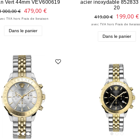
an Vert 44mm VEV600619
acier inoxydable 852833
20
479,00 €
1 000,00 €
199,00 €
419,00 €
vec TVA
hors
Frais de livraison
avec TVA
hors
Frais de livrais
Dans le panier
Dans le panier