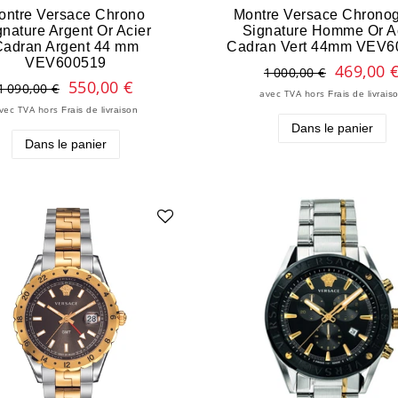
ontre Versace Chrono
Montre Versace Chrono
gnature Argent Or Acier
Signature Homme Or A
Cadran Argent 44 mm
Cadran Vert 44mm VEV6
VEV600519
469,00 
1 000,00 €
550,00 €
1 090,00 €
avec TVA
hors
Frais de livrais
vec TVA
hors
Frais de livraison
Dans le panier
Dans le panier