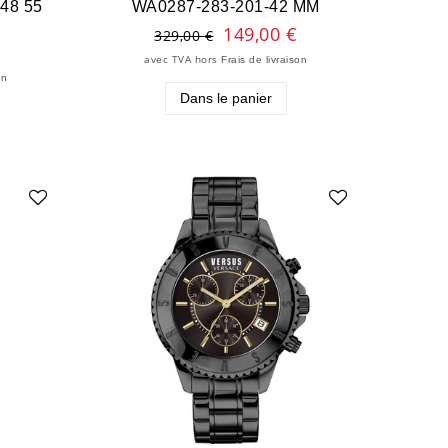
 48 55
WA0287-283-201-42 MM
149,00 €
329,00 €
avec TVA
hors
Frais de livraison
on
Dans le panier