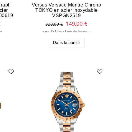
graph
Versus Versace Montre Chrono
cier
TOKYO en acier inoxydable
00619
VSPGN2519
€
149,00 €
330,00 €
avec TVA
hors
on
Frais de livraison
Dans le panier