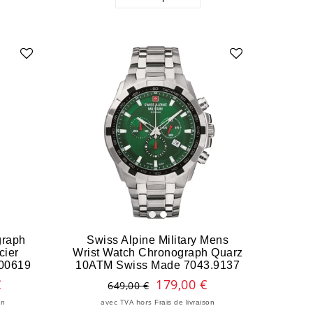
graph
Swiss Alpine Military Mens
cier
Wrist Watch Chronograph Quarz
00619
10ATM Swiss Made 7043.9137
€
179,00 €
649,00 €
avec TVA
hors
on
Frais de livraison