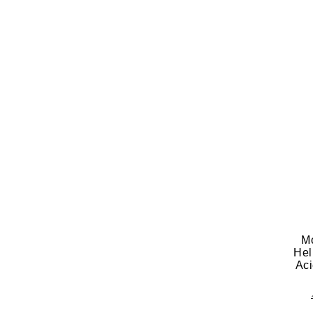
M
Hel
Ac