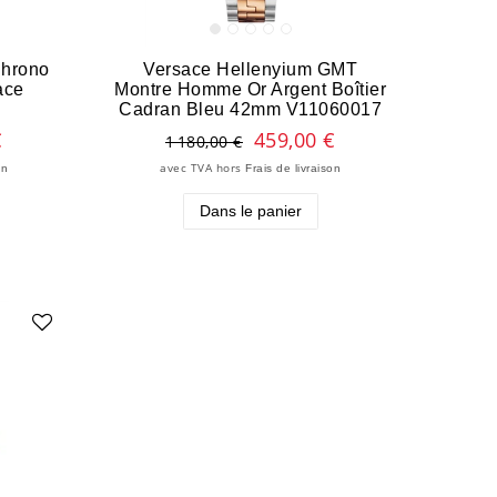
Chrono
Versace Hellenyium GMT
ace
Montre Homme Or Argent Boîtier
Cadran Bleu 42mm V11060017
€
459,00 €
1 180,00 €
avec TVA
hors
on
Frais de livraison
Dans le panier