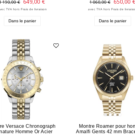
649,00 €
650,00 
1 190,00 €
1 060,00 €
vec TVA
hors
avec TVA
hors
Frais de livraison
Frais de livrais
Dans le panier
Dans le panier
re Versace Chronograph
Montre Roamer pour h
nature Homme Or Acier
Amalfi Gents 42 mm Brace