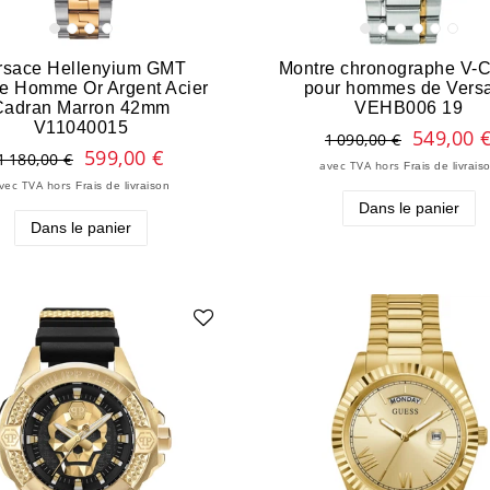
rsace Hellenyium GMT
Montre chronographe V-
e Homme Or Argent Acier
pour hommes de Vers
Cadran Marron 42mm
VEHB006 19
V11040015
549,00 
1 090,00 €
599,00 €
1 180,00 €
avec TVA
hors
Frais de livrais
vec TVA
hors
Frais de livraison
Dans le panier
Dans le panier