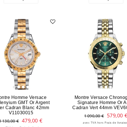
ontre Homme Versace
Montre Versace Chrono
lenyium GMT Or Argent
Signature Homme Or A
ier Cadran Blanc 42mm
Cadran Vert 44mm VEV6
V11030015
579,00 
1 090,00 €
479,00 €
1 130,00 €
avec TVA
hors
Frais de livrais