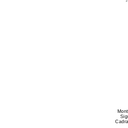
a
Mont
Sig
Cadr