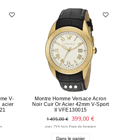
mme V-
Montre Homme Versace Acron
 acier
Noir Cuir Or Acier 42mm V-Sport
 21
II VFE130015
399,00 €
1 495,00 €
avec TVA
hors
on
Frais de livraison
Dans le panier