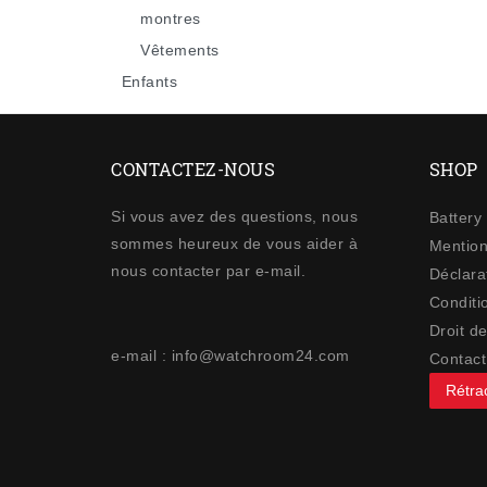
montres
Vêtements
Enfants
CONTACTEZ-NOUS
SHOP
Si vous avez des questions, nous
Battery
sommes heureux de vous aider à
Mention
nous contacter par e-mail.
Déclarat
Conditi
Droit de
e-mail : info@watchroom24.com
Contact
Rétrac