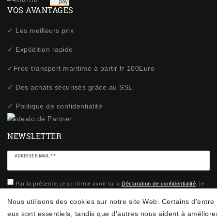
VOS AVANTAGES
✓ Les meilleurs prix
✓ Expédition rapide
✓Free transport maritime à partir fr 100Euro
✓ Des achats sécurisés grâce au SSL
✓ Politique de confidentialité
NEWSLETTER
Ceres::Template.newsletterHoneypotLabel
ADRESSE E-MAIL **
Par la présente, je confirme avoir lu la
. Je
Déclaration de confidentialité
peux rétracter mon consentement à tout moment.**
Nous utilisons des cookies sur notre site Web. Certains d’entre
eux sont essentiels, tandis que d’autres nous aident à améliore
S’abonner