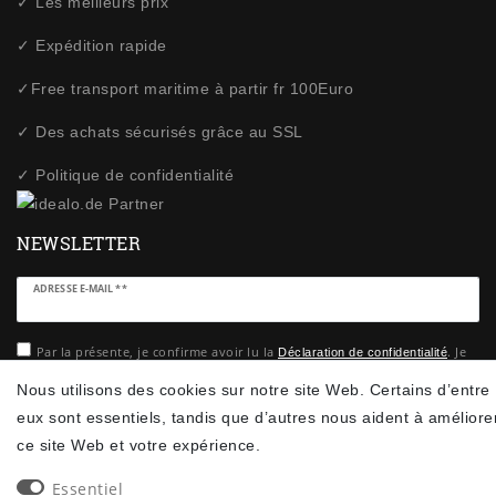
✓ Les meilleurs prix
✓ Expédition rapide
✓Free transport maritime à partir fr 100Euro
✓ Des achats sécurisés grâce au SSL
✓ Politique de confidentialité
NEWSLETTER
Ceres::Template.newsletterHoneypotLabel
ADRESSE E-MAIL **
Par la présente, je confirme avoir lu la
. Je
Déclaration de confidentialité
peux rétracter mon consentement à tout moment.**
Nous utilisons des cookies sur notre site Web. Certains d’entre
eux sont essentiels, tandis que d’autres nous aident à améliore
S’abonner
ce site Web et votre expérience.
** Il s’agit d’un champ obligatoire.
Essentiel