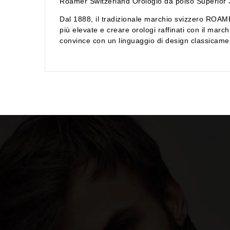
Roamer Switzerland Orologio da polso Superior
Dal 1888, il tradizionale marchio svizzero ROAM
più elevate e creare orologi raffinati con il mar
convince con un linguaggio di design classicame