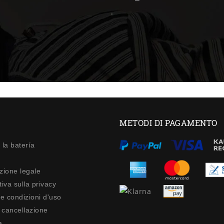
.
METODI DI PAGAMENTO
 la batería
zione legale
iva sulla privacy
 e condizioni d'uso
di cancellazione
a