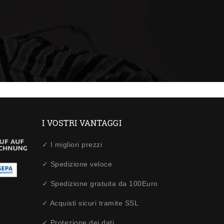
I VOSTRI VANTAGGI
✓ I migliori prezzi
✓ Spedizione veloce
✓ Spedizione gratuita da 100Euro
✓ Acquisti sicuri tramite SSL
✓ Protezione dei dati