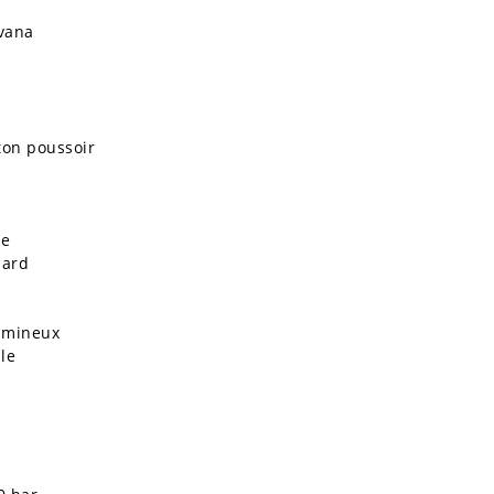
vana
on poussoir
le
dard
umineux
le