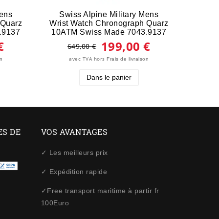
Mens
Swiss Alpine Military Mens
Swi
 Quarz
Wrist Watch Chronograph Quarz
Wrist
.9137
10ATM Swiss Made 7043.9137
€
199,00 €
649,00 €
5
avec TVA
hors
a
on
Frais de livraison
Dans le panier
ES DE
VOS AVANTAGES
✓ Les meilleurs prix
✓ Expédition rapide
✓Free transport maritime à partir fr
100Euro