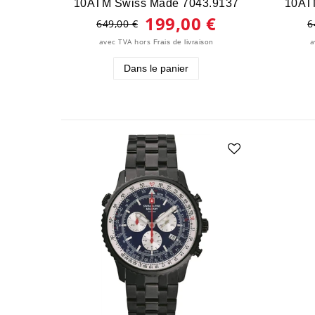
10ATM Swiss Made 7043.9137
10AT
199,00 €
649,00 €
6
avec TVA
hors
a
Frais de livraison
Dans le panier