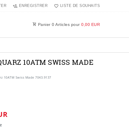
TER
ENREGISTRER
LISTE DE SOUHAITS
Panier
0
Articles pour
0,00 EUR
QUARZ 10ATM SWISS MADE
arz 10ATM Swiss Made 7043.9137
UR
e