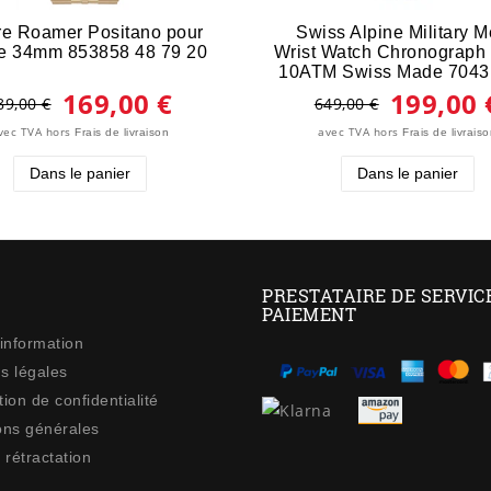
re Roamer Positano pour
Swiss Alpine Military 
e 34mm 853858 48 79 20
Wrist Watch Chronograph
10ATM Swiss Made 7043
169,00 €
199,00 
89,00 €
649,00 €
vec TVA
hors
avec TVA
hors
Frais de livraison
Frais de livrais
Dans le panier
Dans le panier
PRESTATAIRE DE SERVIC
PAIEMENT
 information
s légales
ion de confidentialité
ons générales
 rétractation