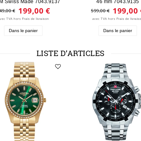
M Swiss Made 7043.9137
46 mm 7043.9135
199,00 €
199,00 
49,00 €
599,00 €
vec TVA
hors
avec TVA
hors
Frais de livraison
Frais de livrais
Dans le panier
Dans le panier
LISTE D’ARTICLES