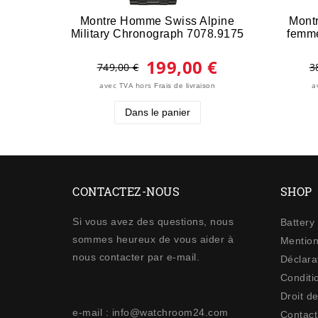
Montre Homme Swiss Alpine
Mont
Military Chronograph 7078.9175
femm
199,00 €
749,00 €
3
avec TVA
hors
a
Frais de livraison
Dans le panier
CONTACTEZ-NOUS
SHOP
Si vous avez des questions, nous
Battery
sommes heureux de vous aider à
Mention
nous contacter par e-mail.
Déclarat
Conditi
Droit de
e-mail : info@watchroom24.com
Contact