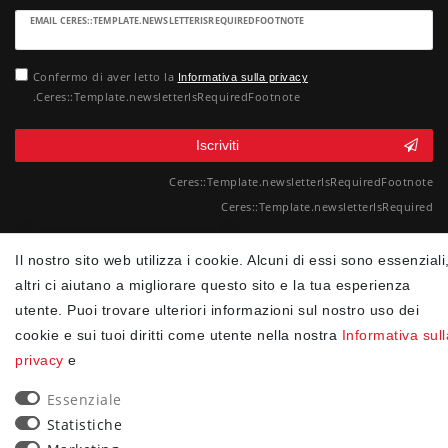
Ceres::Template.newsletterHoneypotLabel
EMAIL CERES::TEMPLATE.NEWSLETTERISREQUIREDFOOTNOTE
Confermo di aver letto la
Informativa sulla privacy
.Ceres::Template.newsletterIsRequiredFootnote
Iscriviti
Ceres::Template.newsletterIsRequiredFootnote
Ceres::Template.newsletterIsRequired
90
Il nostro sito web utilizza i cookie. Alcuni di essi sono essenziali
altri ci aiutano a migliorare questo sito e la tua esperienza
trees were planted
utente. Puoi trovare ulteriori informazioni sul nostro uso dei
cookie e sui tuoi diritti come utente nella nostra
Informativa sull
privacy
e
Essenziale
Statistiche