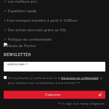
✓ Les meilleurs prix
✓ Expédition rapide
✓Free transport maritime à partir fr 100Euro
✓ Des achats sécurisés grâce au SSL
✓ Politique de confidentialité
NEWSLETTER
Ceres::Template.newsletterHoneypotLabel
ADRESSE E-MAIL **
Par la présente, je confirme avoir lu la
. Je
Déclaration de confidentialité
peux rétracter mon consentement à tout moment.**
S’abonner
** Il s’agit d’un champ obligatoire.