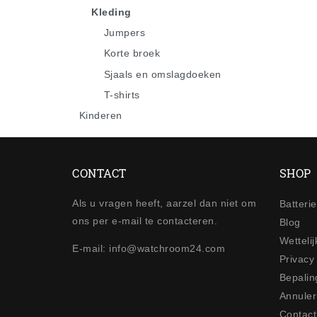
Kleding
Jumpers
Korte broek
Sjaals en omslagdoeken
T-shirts
Kinderen
CONTACT
SHOP
Als u vragen heeft, aarzel dan niet om
Batteri
ons per e-mail te contacteren.
Blog
Wetteli
E-mail: info@watchroom24.com
Privacy
Bepalin
Annuler
Contact