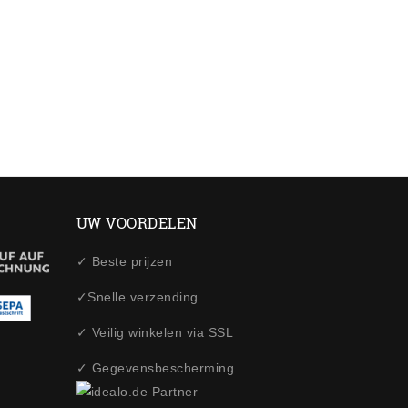
UW VOORDELEN
✓ Beste prijzen
✓Snelle verzending
✓ Veilig winkelen via SSL
✓ Gegevensbescherming