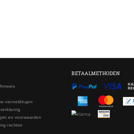
BETAALMETHODEN
ehinweis
jke vermeldingen
 verklaring
gen en voorwaarden
ing rechten