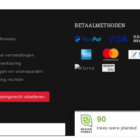
BETAALMETHODEN
ehinweis
jke vermeldingen
 verklaring
gen en voorwaarden
ing rechten
epingsrecht uitoefenen
90
trees were planted