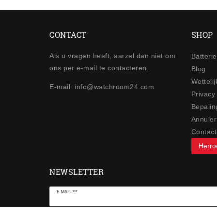
CONTACT
SHOP
Als u vragen heeft, aarzel dan niet om
Batteri
ons per e-mail te contacteren.
Blog
Wetteli
E-mail: info@watchroom24.com
Privacy
Bepalin
Annuler
Contact
Herro
NEWSLETTER
Ceres::Template.newsletterHoneypotLabel
E-MAIL **