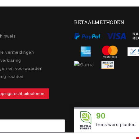
BETAALMETHODEN
ehinweis
jke vermeldingen
 verklaring
gen en voorwaarden
ing rechten
epingsrecht uitoefenen
90
trees were planted