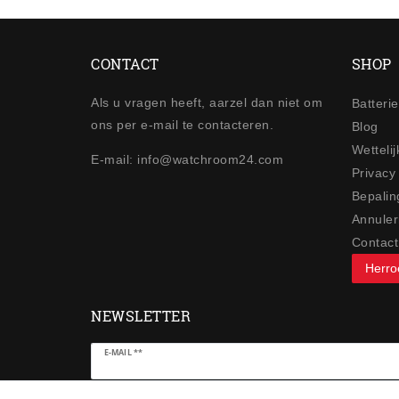
CONTACT
SHOP
Als u vragen heeft, aarzel dan niet om
Batteri
ons per e-mail te contacteren.
Blog
Wetteli
E-mail: info@watchroom24.com
Privacy
Bepalin
Annuler
Contact
Herro
NEWSLETTER
Ceres::Template.newsletterHoneypotLabel
E-MAIL **