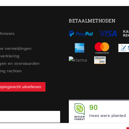
BETAALMETHODEN
ehinweis
jke vermeldingen
 verklaring
gen en voorwaarden
ing rechten
epingsrecht uitoefenen
90
trees were planted