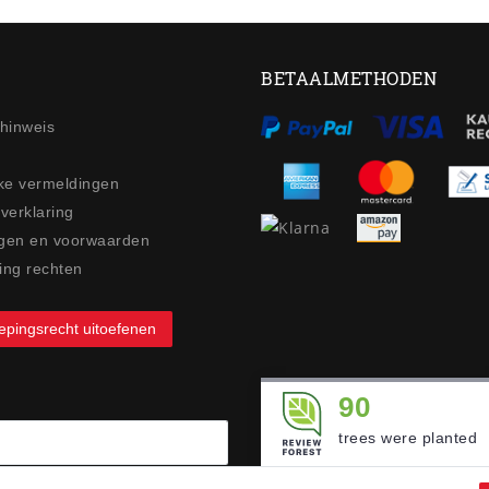
BETAALMETHODEN
ehinweis
jke vermeldingen
 verklaring
gen en voorwaarden
ing rechten
epingsrecht uitoefenen
90
trees were planted