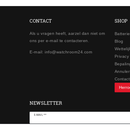
CONTACT
SHOP
Als u vragen heeft, aarzel dan niet om
Batteri
ons per e-mail te contacteren.
Blog
Wetteli
E-mail: info@watchroom24.com
Privacy
Bepalin
Annuler
Contact
Herro
NEWSLETTER
Ceres::Template.newsletterHoneypotLabel
E-MAIL **