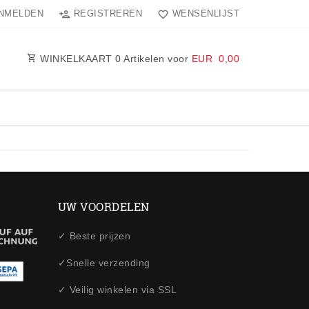
NMELDEN
REGISTREREN
WENSENLIJST
WINKELKAART
0
Artikelen voor
EUR 0,00
UW VOORDELEN
✓ Beste prijzen
✓Snelle verzending
✓ Veilig winkelen via SSL