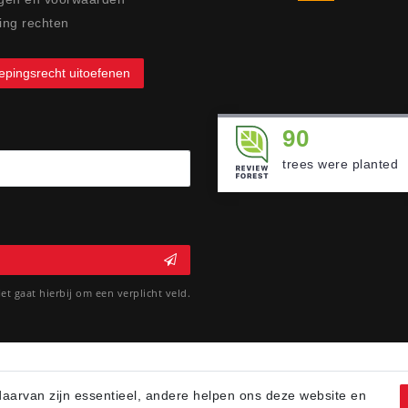
ing rechten
epingsrecht uitoefenen
90
trees were planted
et gaat hierbij om een verplicht veld.
arvan zijn essentieel, andere helpen ons deze website en