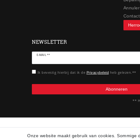
Annuler
Contact
Herro
NEWSLETTER
Ceres::Template.newsletterHoneypotLabel
E-MAIL **
Ik bevestig hierbij dat ik de
heb gelezen.**
Privacybeleid
Abonneren
** H
Onze website maakt gebruik van cookies. Sommige da