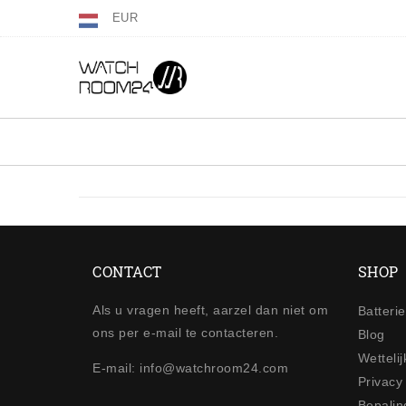
EUR
CONTACT
SHOP
Als u vragen heeft, aarzel dan niet om
Batteri
ons per e-mail te contacteren.
Blog
Wetteli
E-mail: info@watchroom24.com
Privacy
Bepalin