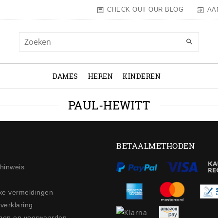
AA
CHECK OUT OUR BLOG
DAMES
HEREN
KINDEREN
PAUL-HEWITT
BETAALMETHODEN
ehinweis
jke vermeldingen
 verklaring
gen en voorwaarden