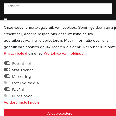
Ceres::Template.newsletterHoneypotLabel
E-MAIL **
Ik bevestig hierbij dat ik de
heb gelezen.**
Privacybeleid
Onze website maakt gebruik van cookies. Sommige daarvan zij
essentieel, andere helpen ons deze website en uw
Abonneren
gebruikerservaring te verbeteren. Meer informatie over ons
** Het gaat hierbij om een verplicht veld.
gebruik van cookies en uw rechten als gebruiker vindt u in onz
Privacybeleid
en onze
Wettelijke vermeldingen
90
Essentieel
trees were planted
Statistieken
Marketing
Externe media
PayPal
Functioneel
Verdere instellingen
Alles accepteren