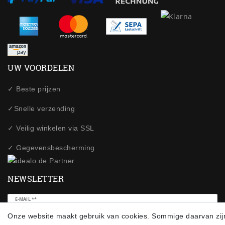
UW VOORDELEN
✓ Beste prijzen
✓Snelle verzending
✓ Veilig winkelen via SSL
✓ Gegevensbescherming
NEWSLETTER
Ceres::Template.newsletterHoneypotLabel
E-MAIL **
Onze website maakt gebruik van cookies. Sommige daarvan zij