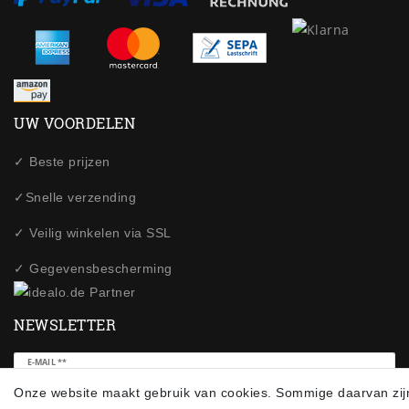
UW VOORDELEN
✓ Beste prijzen
✓Snelle verzending
✓ Veilig winkelen via SSL
✓ Gegevensbescherming
NEWSLETTER
Ceres::Template.newsletterHoneypotLabel
E-MAIL **
Onze website maakt gebruik van cookies. Sommige daarvan zij