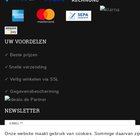
UW VOORDELEN
✓ Beste prijzen
✓Snelle verzending
✓ Veilig winkelen via SSL
✓ Gegevensbescherming
NEWSLETTER
Ceres::Template.newsletterHoneypotLabel
E-MAIL **
Onze website maakt gebruik van cookies. Sommige daarvan zij