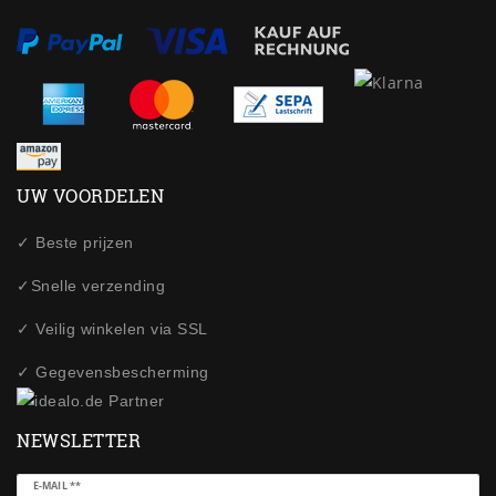
UW VOORDELEN
✓ Beste prijzen
✓Snelle verzending
✓ Veilig winkelen via SSL
✓ Gegevensbescherming
NEWSLETTER
Ceres::Template.newsletterHoneypotLabel
E-MAIL **