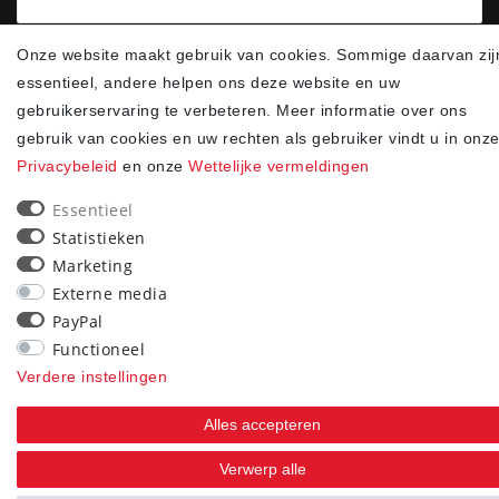
Ik bevestig hierbij dat ik de
heb gelezen.**
Onze website maakt gebruik van cookies. Sommige daarvan zij
Privacybeleid
essentieel, andere helpen ons deze website en uw
gebruikerservaring te verbeteren. Meer informatie over ons
Abonneren
gebruik van cookies en uw rechten als gebruiker vindt u in onz
** Het gaat hierbij om een verplicht veld.
Privacybeleid
en onze
Wettelijke vermeldingen
90
Essentieel
Statistieken
trees were planted
Marketing
Externe media
PayPal
Functioneel
Verdere instellingen
Alles accepteren
Verwerp alle