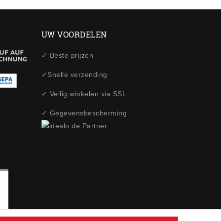
UW VOORDELEN
✓ Beste prijzen
✓Snelle verzending
✓ Veilig winkelen via SSL
✓ Gegevensbescherming