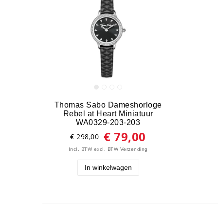
Thomas Sabo Dameshorloge
Rebel at Heart Miniatuur
WA0329-203-203
€ 79,00
€ 298,00
Incl. BTW
excl. BTW
Verzending
In winkelwagen