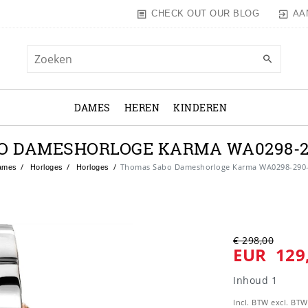
AA
CHECK OUT OUR BLOG
DAMES
HEREN
KINDEREN
O DAMESHORLOGE KARMA WA0298-29
Thomas Sabo Dameshorloge Karma WA0298-290
mes
Horloges
Horloges
€ 298,00
EUR 129
Inhoud
1
Incl. BTW excl. BT