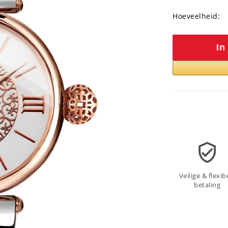
Hoeveelheid:
In
Veilige & flexib
betaling