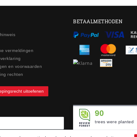
BETAALMETHODEN
ehinweis
jke vermeldingen
 verklaring
gen en voorwaarden
ing rechten
epingsrecht uitoefenen
90
trees were planted