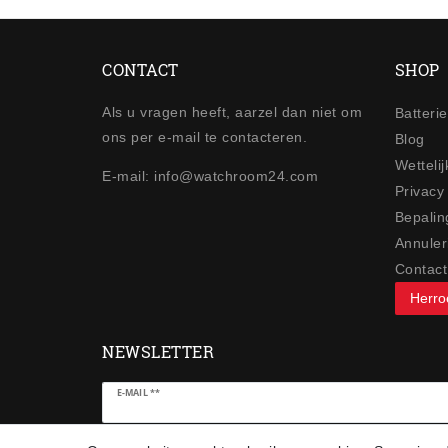
CONTACT
SHOP
Als u vragen heeft, aarzel dan niet om
Batteri
ons per e-mail te contacteren.
Blog
Wetteli
E-mail: info@watchroom24.com
Privacy
Bepalin
Annuler
Contact
Herro
NEWSLETTER
Ceres::Template.newsletterHoneypotLabel
E-MAIL **