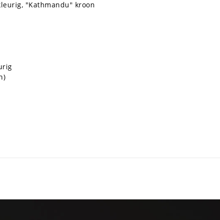
erkleurig, "Kathmandu" kroon
urig
h)