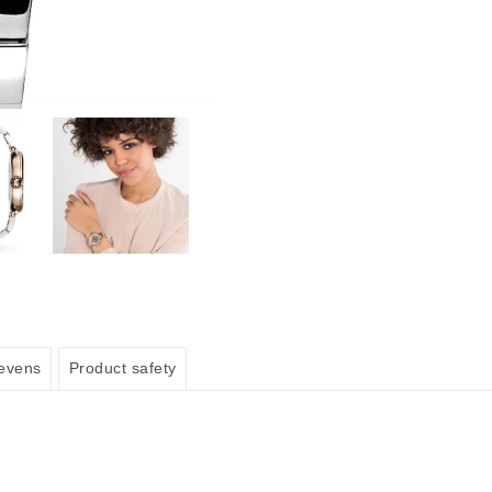
evens
Product safety