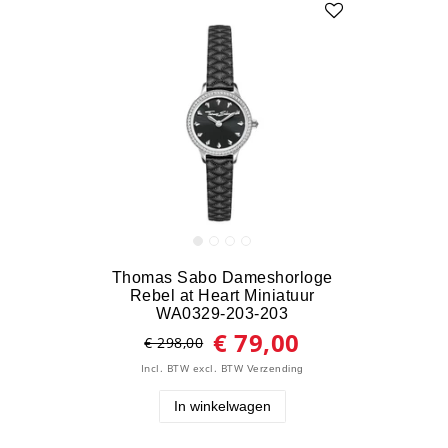
Thomas Sabo Dameshorloge
Rebel at Heart Miniatuur
WA0329-203-203
€ 79,00
€ 298,00
Incl. BTW
excl. BTW
Verzending
In winkelwagen