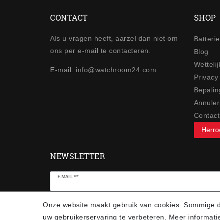
CONTACT
SHOP
Als u vragen heeft, aarzel dan niet om
Batteri
ons per e-mail te contacteren.
Blog
Wetteli
E-mail: info@watchroom24.com
Privacy
Bepalin
Annuler
Contact
Herro
NEWSLETTER
Ceres::Template.newsletterHoneypotLabel
E-MAIL **
Ik bevestig hierbij dat ik de
heb gelezen.**
Onze website maakt gebruik van cookies. Sommige da
Privacybeleid
uw gebruikerservaring te verbeteren. Meer informati