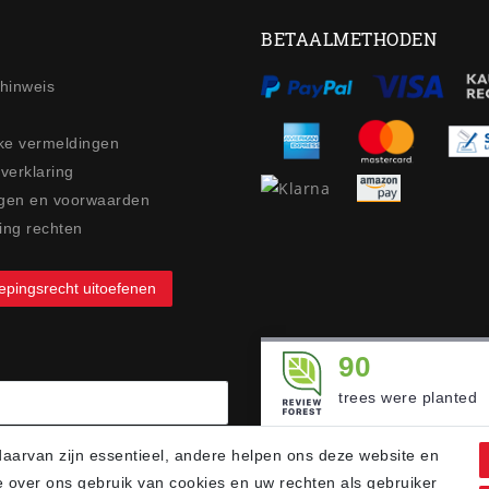
BETAALMETHODEN
ehinweis
jke vermeldingen
 verklaring
gen en voorwaarden
ing rechten
epingsrecht uitoefenen
90
trees were planted
arvan zijn essentieel, andere helpen ons deze website en
e over ons gebruik van cookies en uw rechten als gebruiker