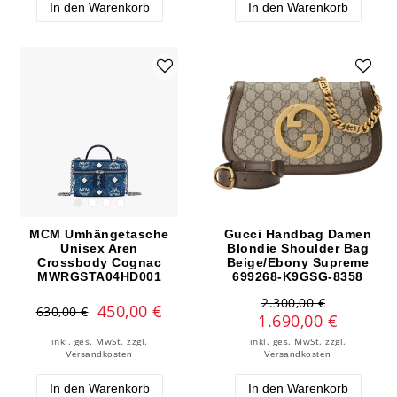
In den Warenkorb
In den Warenkorb
MCM Umhängetasche
Gucci Handbag Damen
Unisex Aren
Blondie Shoulder Bag
Crossbody Cognac
Beige/Ebony Supreme
MWRGSTA04HD001
699268-K9GSG-8358
2.300,00 €
450,00 €
630,00 €
1.690,00 €
inkl. ges. MwSt.
zzgl.
inkl. ges. MwSt.
zzgl.
Versandkosten
Versandkosten
In den Warenkorb
In den Warenkorb