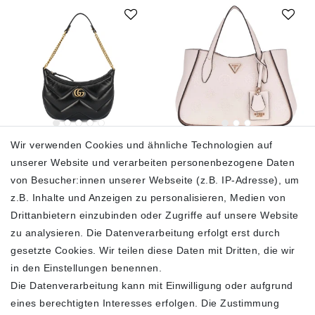
Wir verwenden Cookies und ähnliche Technologien auf
Gucci Handtasche
Guess Damen
Unisex GG Marmont
Handtasche Keandra
unserer Website und verarbeiten personenbezogene Daten
Small Schwarz 777263
Girlfriend Satchel
von Besucher:innen unserer Webseite (z.B. IP-Adresse), um
AAC74 1000
Beige / Stone Logo
HWPL9323060STL
z.B. Inhalte und Anzeigen zu personalisieren, Medien von
1.800,00 €
1.290,00 €
Drittanbietern einzubinden oder Zugriffe auf unsere Website
119,00 €
150,00 €
zu analysieren. Die Datenverarbeitung erfolgt erst durch
inkl. ges. MwSt.
zzgl.
Versandkosten
inkl. ges. MwSt.
zzgl.
gesetzte Cookies. Wir teilen diese Daten mit Dritten, die wir
Versandkosten
in den Einstellungen benennen.
In den Warenkorb
In den Warenkorb
Die Datenverarbeitung kann mit Einwilligung oder aufgrund
eines berechtigten Interesses erfolgen. Die Zustimmung