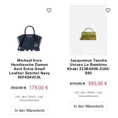
Michael Kors
Jacquemus Tasche
Handtasche Damen
Unisex Le Bambino
Avril Extra‑Small
Khaki 213BA006-3100-
Leather Satchel Navy
560
35F4S4VC0L
390,00 €
670,00 €
179,00 €
350,00 €
inkl. ges. MwSt.
zzgl.
Versandkosten
inkl. ges. MwSt.
zzgl.
Versandkosten
In den Warenkorb
In den Warenkorb