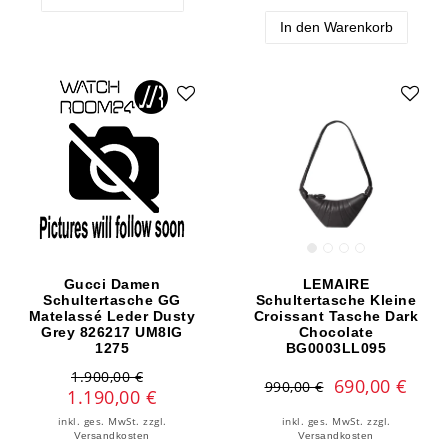
In den Warenkorb
Gucci Damen
LEMAIRE
Schultertasche GG
Schultertasche Kleine
Matelassé Leder Dusty
Croissant Tasche Dark
Grey 826217 UM8IG
Chocolate
1275
BG0003LL095
1.900,00 €
690,00 €
990,00 €
1.190,00 €
inkl. ges. MwSt.
zzgl.
inkl. ges. MwSt.
zzgl.
Versandkosten
Versandkosten