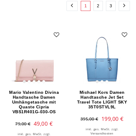
1
2
3
Mario Valentino Divina
Michael Kors Damen
Handtasche Damen
Handtasche Jet Set
Umhängetasche mit
Travel Tote LIGHT SKY
Quaste Cipria
35T0STVL9L
VBS1R401G-030-OS
199,00 €
395,00 €
49,00 €
79,00 €
inkl. ges. MwSt.
zzgl.
Versandkosten
inkl. ges. MwSt.
zzgl.