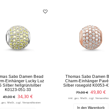
mas Sabo Damen Bead
Thomas Sabo Damen 
rm-Einhänger Lucky Luz
Charm-Einhänger Pavé
5 Silber hellgrün/silber
Silber rosegold K0053-4
K0123-051-33
49,80 €
79,00 €
34,30 €
49,00 €
inkl. ges. MwSt.
zzgl.
Versandko
l. ges. MwSt.
zzgl.
Versandkosten
In den Warenkorb