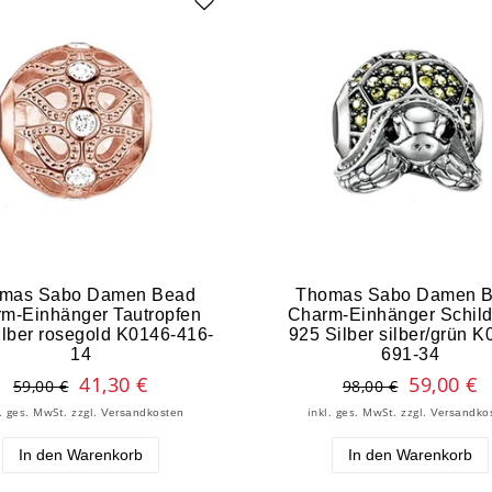
mas Sabo Damen Bead
Thomas Sabo Damen 
m-Einhänger Tautropfen
Charm-Einhänger Schild
ilber rosegold K0146-416-
925 Silber silber/grün K
14
691-34
41,30 €
59,00 €
59,00 €
98,00 €
l. ges. MwSt.
zzgl.
inkl. ges. MwSt.
zzgl.
Versandkosten
Versandko
In den Warenkorb
In den Warenkorb