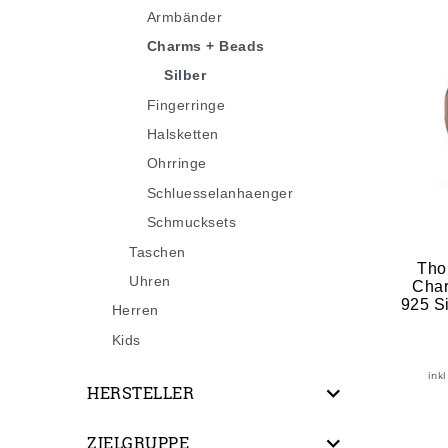
Armbänder
Charms + Beads
Silber
Fingerringe
Halsketten
Ohrringe
Schluesselanhaenger
Schmucksets
Taschen
Tho
Uhren
Char
925 S
Herren
Kids
ink
HERSTELLER
ZIELGRUPPE