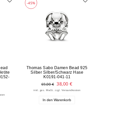
-45%
Bead
Thomas Sabo Damen Bead 925
kröte
Silber Silber/Schwarz Hase
0152-
K0191-041-11
38,00 €
69,00 €
inkl. ges. MwSt.
zzgl.
Versandkosten
sten
In den Warenkorb