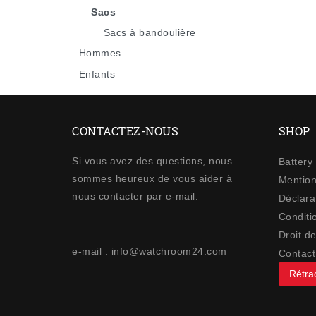
Sacs
Sacs à bandoulière
Hommes
Enfants
CONTACTEZ-NOUS
SHOP
Si vous avez des questions, nous
Battery
sommes heureux de vous aider à
Mention
nous contacter par e-mail.
Déclarat
Conditi
Droit de
e-mail : info@watchroom24.com
Contact
Rétrac