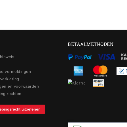
BETAALMETHODEN
ehinweis
jke vermeldingen
 verklaring
gen en voorwaarden
ing rechten
epingsrecht uitoefenen