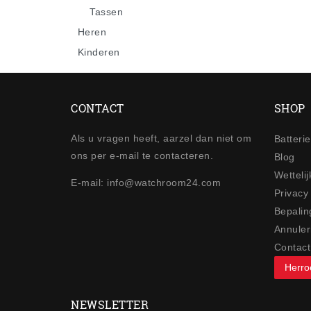
Tassen
Heren
Kinderen
CONTACT
SHOP
Als u vragen heeft, aarzel dan niet om
Batteri
ons per e-mail te contacteren.
Blog
Wetteli
E-mail: info@watchroom24.com
Privacy
Bepalin
Annuler
Contact
Herro
NEWSLETTER