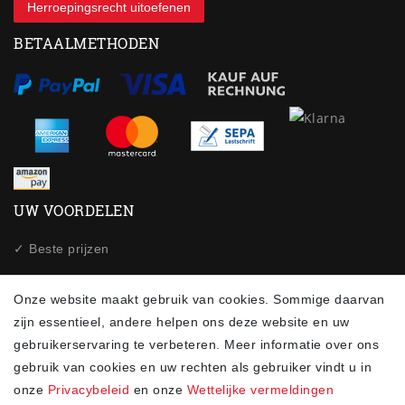
Herroepingsrecht uitoefenen
BETAALMETHODEN
UW VOORDELEN
✓ Beste prijzen
✓Snelle verzending
Onze website maakt gebruik van cookies. Sommige daarvan
✓ Veilig winkelen via SSL
zijn essentieel, andere helpen ons deze website en uw
gebruikerservaring te verbeteren. Meer informatie over ons
✓ Gegevensbescherming
gebruik van cookies en uw rechten als gebruiker vindt u in
onze
Privacybeleid
en onze
Wettelijke vermeldingen