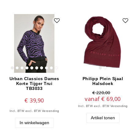
Urban Classics Dames
Philipp Plein Sjaal
Korte Tijger Trui
Halsdoek
TB3033
€ 220,00
vanaf € 69,00
€ 39,90
Incl. BTW
excl. BTW
Verzending
Incl. BTW
excl. BTW
Verzending
Artikel tonen
In winkelwagen