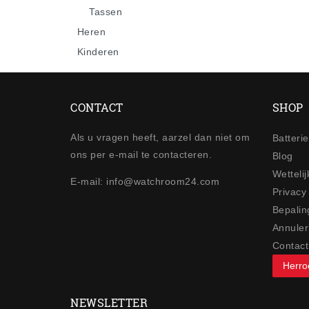
Tassen
Heren
Kinderen
CONTACT
SHOP
Als u vragen heeft, aarzel dan niet om
Batteri
ons per e-mail te contacteren.
Blog
Wetteli
E-mail: info@watchroom24.com
Privacy
Bepalin
Annuler
Contact
Herro
NEWSLETTER