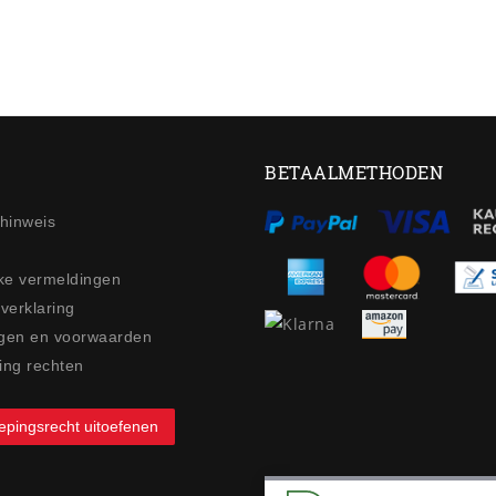
BETAALMETHODEN
ehinweis
jke vermeldingen
 verklaring
gen en voorwaarden
ing rechten
epingsrecht uitoefenen