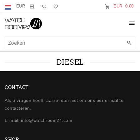
EUR
EUR 0,00
DIESEL
CONTACT
Als u vragen heeft, aarzel dan niet om ons per e-mail te
contacteren.
E-mail: info@watchroom24.com
SHOP