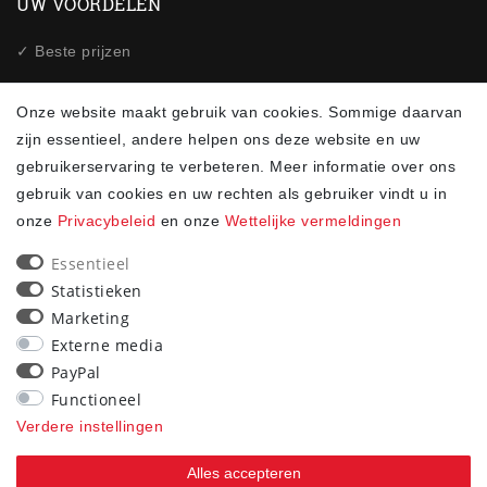
UW VOORDELEN
✓ Beste prijzen
✓Snelle verzending
Onze website maakt gebruik van cookies. Sommige daarvan
✓ Veilig winkelen via SSL
zijn essentieel, andere helpen ons deze website en uw
gebruikerservaring te verbeteren. Meer informatie over ons
✓ Gegevensbescherming
gebruik van cookies en uw rechten als gebruiker vindt u in
onze
Privacybeleid
en onze
Wettelijke vermeldingen
NEWSLETTER
Essentieel
Ceres::Template.newsletterHoneypotLabel
Statistieken
E-MAIL **
Marketing
Externe media
Ik bevestig hierbij dat ik de
heb gelezen.**
Privacybeleid
PayPal
Functioneel
Abonneren
Verdere instellingen
** Het gaat hierbij om een verplicht veld.
Alles accepteren