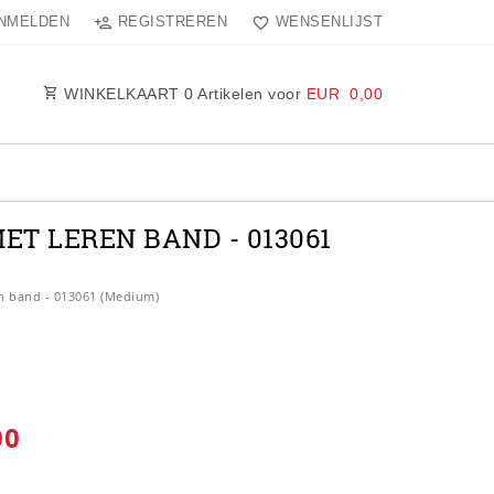
NMELDEN
REGISTREREN
WENSENLIJST
WINKELKAART
0
Artikelen voor
EUR 0,00
ET LEREN BAND - 013061
en band - 013061 (Medium)
00