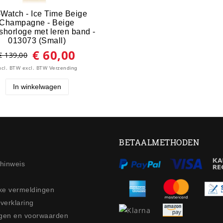
-Watch - Ice Time Beige
Champagne - Beige
horloge met leren band -
013073 (Small)
€ 60,00
€ 139,00
ncl. BTW
excl. BTW
Verzending
In winkelwagen
BETAALMETHODEN
ehinweis
jke vermeldingen
 verklaring
gen en voorwaarden