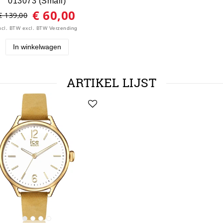
013073 (Small)
€ 60,00
€ 139,00
ncl. BTW
excl. BTW
Verzending
In winkelwagen
ARTIKEL LIJST