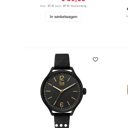
Incl. BTW
excl. BTW
Verzending
In winkelwagen
I