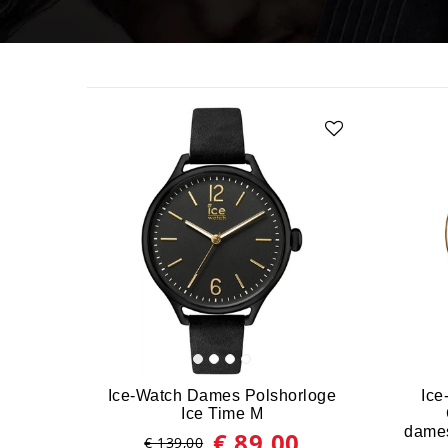
Ice-Watch Dames Polshorloge
Ice
Ice Time M
dames
€ 89,00
€ 139,00