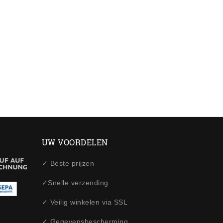
UW VOORDELEN
✓ Beste prijzen
✓Snelle verzending
✓ Veilig winkelen via SSL
✓ Gegevensbescherming