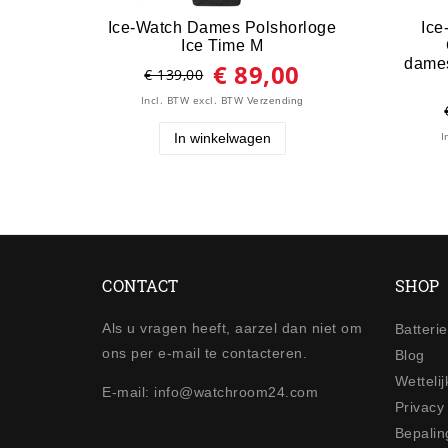
Ice-Watch Dames Polshorloge
Ice
Ice Time M
dames
€ 89,00
€ 139,00
Incl. BTW
excl. BTW
Verzending
In winkelwagen
I
CONTACT
SHOP
Als u vragen heeft, aarzel dan niet om
Batteri
ons per e-mail te contacteren.
Blog
Wetteli
E-mail: info@watchroom24.com
Privacy
Bepalin