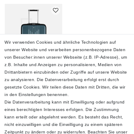
Wir verwenden Cookies und ähnliche Technologien auf
unserer Website und verarbeiten personenbezogene Daten
von Besucher:innen unserer Webseite (z.B. IP-Adresse), um
z.B. Inhalte und Anzeigen zu personalisieren, Medien von
Montblanc
Kabinenkoffer MY4810
Drittanbietern einzubinden oder Zugriffe auf unsere Website
Avio Blue 198897
zu analysieren. Die Datenverarbeitung erfolgt erst durch
690,00 €
gesetzte Cookies. Wir teilen diese Daten mit Dritten, die wir
950,00 €
in den Einstellungen benennen.
inkl. ges. MwSt.
zzgl.
Die Datenverarbeitung kann mit Einwilligung oder aufgrund
Versandkosten
eines berechtigten Interesses erfolgen. Die Zustimmung
In den Warenkorb
kann erteilt oder abgelehnt werden. Es besteht das Recht,
nicht einzuwilligen und die Einwilligung zu einem späteren
Zeitpunkt zu ändern oder zu widerrufen. Beachten Sie unser