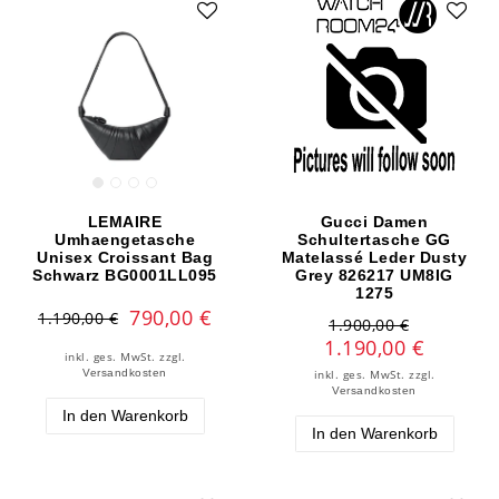
LEMAIRE
Gucci Damen
Umhaengetasche
Schultertasche GG
Unisex Croissant Bag
Matelassé Leder Dusty
Schwarz BG0001LL095
Grey 826217 UM8IG
1275
790,00 €
1.190,00 €
1.900,00 €
1.190,00 €
inkl. ges. MwSt.
zzgl.
Versandkosten
inkl. ges. MwSt.
zzgl.
Versandkosten
In den Warenkorb
In den Warenkorb