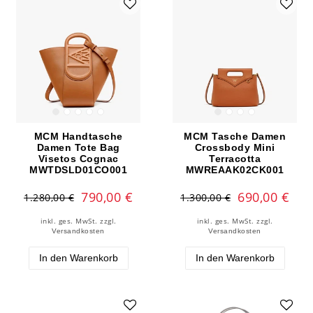
MCM Handtasche
MCM Tasche Damen
Damen Tote Bag
Crossbody Mini
Visetos Cognac
Terracotta
MWTDSLD01CO001
MWREAAK02CK001
790,00 €
690,00 €
1.280,00 €
1.300,00 €
inkl. ges. MwSt.
zzgl.
inkl. ges. MwSt.
zzgl.
Versandkosten
Versandkosten
In den Warenkorb
In den Warenkorb