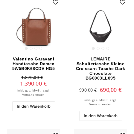
Valentino Garavani
LEMAIRE
Handtasche Damen
Schultertasche Kleine
5W5B0K68CDV HG5
Croissant Tasche Dark
Chocolate
1.870,00 €
BG0003LL095
1.390,00 €
690,00 €
990,00 €
inkl. ges. MwSt.
zzgl.
Versandkosten
inkl. ges. MwSt.
zzgl.
Versandkosten
In den Warenkorb
In den Warenkorb