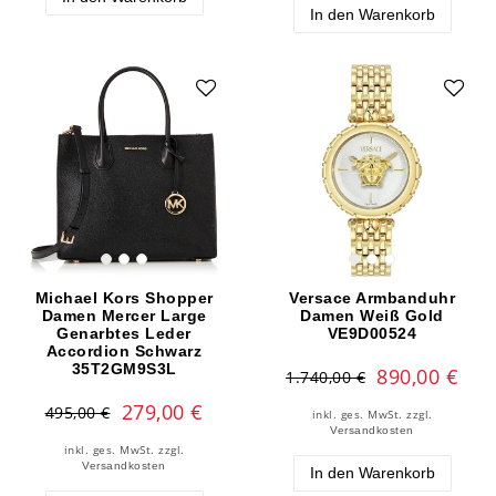
In den Warenkorb
Michael Kors Shopper
Versace Armbanduhr
Damen Mercer Large
Damen Weiß Gold
Genarbtes Leder
VE9D00524
Accordion Schwarz
35T2GM9S3L
890,00 €
1.740,00 €
279,00 €
495,00 €
inkl. ges. MwSt.
zzgl.
Versandkosten
inkl. ges. MwSt.
zzgl.
Versandkosten
In den Warenkorb