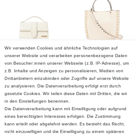
Wir verwenden Cookies und ähnliche Technologien auf
Jacquemus Tasche
Valentino Garavani
unserer Website und verarbeiten personenbezogene Daten
Unisex Ivory 213BA007
Handtasche Damen
von Besucher:innen unserer Webseite (z.B. IP-Adresse), um
3060 120
Light Ivory
5W5B0K68CDV-I16
z.B. Inhalte und Anzeigen zu personalisieren, Medien von
650,00 €
885,00 €
1.680,00 €
Drittanbietern einzubinden oder Zugriffe auf unsere Website
1.390,00 €
zu analysieren. Die Datenverarbeitung erfolgt erst durch
inkl. ges. MwSt.
zzgl.
Versandkosten
inkl. ges. MwSt.
zzgl.
gesetzte Cookies. Wir teilen diese Daten mit Dritten, die wir
Versandkosten
in den Einstellungen benennen.
In den Warenkorb
In den Warenkorb
Die Datenverarbeitung kann mit Einwilligung oder aufgrund
eines berechtigten Interesses erfolgen. Die Zustimmung
kann erteilt oder abgelehnt werden. Es besteht das Recht,
2
3
4
nicht einzuwilligen und die Einwilligung zu einem späteren