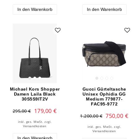
In den Warenkorb
In den Warenkorb
Michael Kors Shopper
Gucci Gürteltasche
Damen Laila Black
Unisex Ophidia GG
30S5S9IT2V
Medium 779877-
FAC95-9772
179,00 €
295,00 €
750,00 €
1.200,00 €
inkl. ges. MwSt.
zzgl.
Versandkosten
inkl. ges. MwSt.
zzgl.
Versandkosten
In den Warenkorb