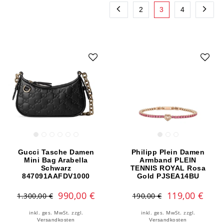
2
3
4
Gucci Tasche Damen
Philipp Plein Damen
Mini Bag Arabella
Armband PLEIN
Schwarz
TENNIS ROYAL Rosa
847091AAFDV1000
Gold PJSEA14BU
990,00 €
119,00 €
1.300,00 €
190,00 €
inkl. ges. MwSt.
zzgl.
inkl. ges. MwSt.
zzgl.
Versandkosten
Versandkosten