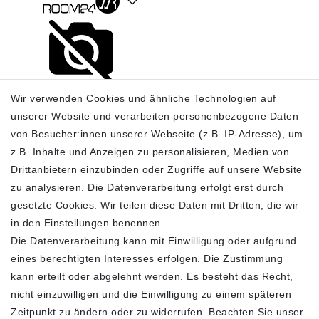
Wir verwenden Cookies und ähnliche Technologien auf
unserer Website und verarbeiten personenbezogene Daten
von Besucher:innen unserer Webseite (z.B. IP-Adresse), um
Gucci Gürtel Damen
GG Marmont Thin
z.B. Inhalte und Anzeigen zu personalisieren, Medien von
Leather Belt Schwarz
silber 409417 0YA0O
Drittanbietern einzubinden oder Zugriffe auf unsere Website
1000
zu analysieren. Die Datenverarbeitung erfolgt erst durch
350,00 €
gesetzte Cookies. Wir teilen diese Daten mit Dritten, die wir
ab 295,00 €
in den Einstellungen benennen.
inkl. ges. MwSt.
zzgl.
Die Datenverarbeitung kann mit Einwilligung oder aufgrund
Versandkosten
eines berechtigten Interesses erfolgen. Die Zustimmung
Artikel anzeigen
kann erteilt oder abgelehnt werden. Es besteht das Recht,
nicht einzuwilligen und die Einwilligung zu einem späteren
Zeitpunkt zu ändern oder zu widerrufen. Beachten Sie unser