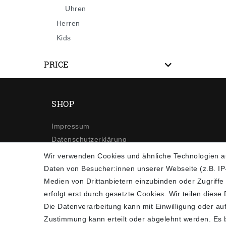
Uhren
Herren
Kids
PRICE
SHOP
Impressum
Daten­schutz­erklärung
AGB
Wir verwenden Cookies und ähnliche Technologien a
Widerrufs­recht
Daten von Besucher:innen unserer Webseite (z.B. IP-
Kontakt
Medien von Drittanbietern einzubinden oder Zugriffe
Vertrag widerrufen
erfolgt erst durch gesetzte Cookies. Wir teilen diese
Die Datenverarbeitung kann mit Einwilligung oder auf
Zustimmung kann erteilt oder abgelehnt werden. Es be