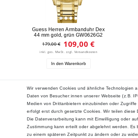
Guess Herren Armbanduhr Dex
44 mm gold, grün GW0626G2
109,00 €
179,00 €
inkl. ges. MwSt.
zzgl.
Versandkosten
In den Warenkorb
Wir verwenden Cookies und ähnliche Technologien a
Daten von Besucher:innen unserer Webseite (z.B. IP-
SHOP
Medien von Drittanbietern einzubinden oder Zugriffe
erfolgt erst durch gesetzte Cookies. Wir teilen diese
Impressum
Die Datenverarbeitung kann mit Einwilligung oder auf
Daten­schutz­erklärung
Zustimmung kann erteilt oder abgelehnt werden. Es be
AGB
zu einem späteren Zeitpunkt zu ändern oder zu wide
Widerrufs­recht