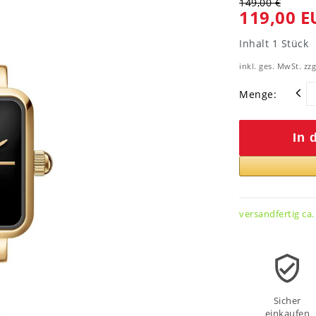
149,00 €
119,00 E
Inhalt
1
Stück
inkl. ges. MwSt. zzg
Menge:
In 
versandfertig ca.
Sicher
einkaufen