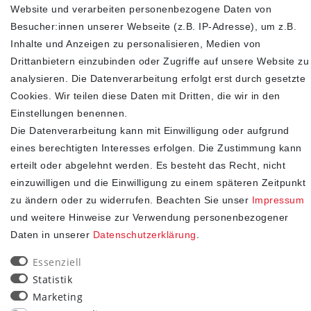
Bougainville Holzarmband Datumsanzeige
Website und verarbeiten personenbezogene Daten von
199,00 €
Besucher:innen unserer Webseite (z.B. IP-Adresse), um z.B.
345,00 €
Inhalte und Anzeigen zu personalisieren, Medien von
inkl. ges. MwSt.
zzgl.
Versandkosten
Drittanbietern einzubinden oder Zugriffe auf unsere Website zu
analysieren. Die Datenverarbeitung erfolgt erst durch gesetzte
In den Warenkorb
Cookies. Wir teilen diese Daten mit Dritten, die wir in den
Einstellungen benennen.
Die Datenverarbeitung kann mit Einwilligung oder aufgrund
SHOP
eines berechtigten Interesses erfolgen. Die Zustimmung kann
erteilt oder abgelehnt werden. Es besteht das Recht, nicht
Impressum
einzuwilligen und die Einwilligung zu einem späteren Zeitpunkt
Daten­schutz­erklärung
zu ändern oder zu widerrufen. Beachten Sie unser
Impressum
AGB
und weitere Hinweise zur Verwendung personenbezogener
Widerrufs­recht
Daten in unserer
Daten­schutz­erklärung
.
Kontakt
Essenziell
Vertrag widerrufen
Statistik
Marketing
STAY CONNECTED