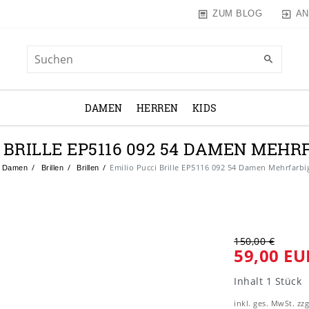
AN
ZUM BLOG
DAMEN
HERREN
KIDS
 BRILLE EP5116 092 54 DAMEN MEH
Emilio Pucci Brille EP5116 092 54 Damen Mehrfarb
Damen
Brillen
Brillen
150,00 €
59,00 EU
Inhalt
1
Stück
inkl. ges. MwSt. zzg