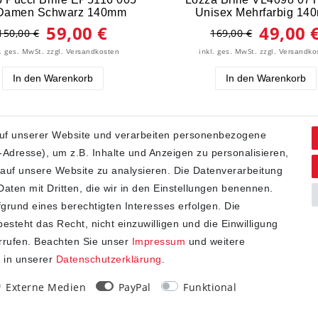
Damen Schwarz 140mm
Unisex Mehrfarbig 14
59,00 €
49,00 
150,00 €
169,00 €
l. ges. MwSt.
zzgl.
inkl. ges. MwSt.
zzgl.
Versandkosten
Versandko
In den Warenkorb
In den Warenkorb
uf unserer Website und verarbeiten personenbezogene
Adresse), um z.B. Inhalte und Anzeigen zu personalisieren,
 auf unsere Website zu analysieren. Die Datenverarbeitung
 Daten mit Dritten, die wir in den Einstellungen benennen.
grund eines berechtigten Interesses erfolgen. Die
steht das Recht, nicht einzuwilligen und die Einwilligung
rrufen. Beachten Sie unser
Impressum
und weitere
 in unserer
Daten­schutz­erklärung
.
Externe Medien
PayPal
Funktional