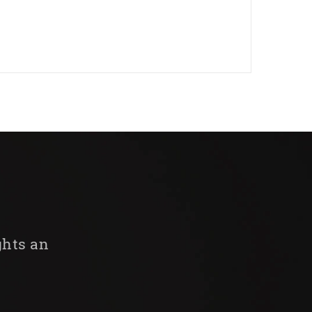
ghts an