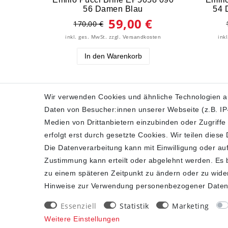
56 Damen Blau
54 
59,00 €
170,00 €
inkl. ges. MwSt.
zzgl.
ink
Versandkosten
In den Warenkorb
Wir verwenden Cookies und ähnliche Technologien a
Daten von Besucher:innen unserer Webseite (z.B. IP-
SHOP
Medien von Drittanbietern einzubinden oder Zugriffe
erfolgt erst durch gesetzte Cookies. Wir teilen diese
Impressum
Die Datenverarbeitung kann mit Einwilligung oder auf
Daten­schutz­erklärung
Zustimmung kann erteilt oder abgelehnt werden. Es be
AGB
zu einem späteren Zeitpunkt zu ändern oder zu wide
Widerrufs­recht
Hinweise zur Verwendung personenbezogener Daten
Kontakt
Vertrag widerrufen
Essenziell
Statistik
Marketing
Weitere Einstellungen