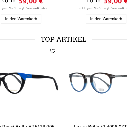
59,00 €
39,00 
150,00 €
119,00 €
l. ges. MwSt.
zzgl.
inkl. ges. MwSt.
zzgl.
Versandkosten
Versandko
In den Warenkorb
In den Warenkorb
TOP ARTIKEL
o Pucci Brille EP5116 005
Lozza Brille VL4098 07