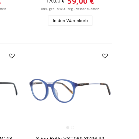
€
59,00 €
170,00 €
inkl. ges. MwSt.
zzgl.
sten
Versandkosten
In den Warenkorb
TW 48
Sting Brille VST069 892M 49