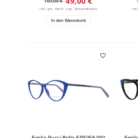
49,00 €
169,00 €
inkl. ges. MwSt.
zzgl.
ink
Versandkosten
In den Warenkorb
Emilio Pucci Brille EP5058 090
Emili