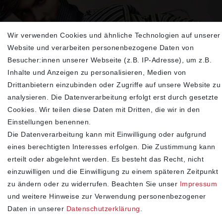
Wir verwenden Cookies und ähnliche Technologien auf unserer
Sehen Sie sich unsere neu eingetroffenen
Website und verarbeiten personenbezogene Daten von
Highlights an
Besucher:innen unserer Webseite (z.B. IP-Adresse), um z.B.
Inhalte und Anzeigen zu personalisieren, Medien von
Drittanbietern einzubinden oder Zugriffe auf unsere Website zu
analysieren. Die Datenverarbeitung erfolgt erst durch gesetzte
Cookies. Wir teilen diese Daten mit Dritten, die wir in den
Einstellungen benennen.
Die Datenverarbeitung kann mit Einwilligung oder aufgrund
eines berechtigten Interesses erfolgen. Die Zustimmung kann
erteilt oder abgelehnt werden. Es besteht das Recht, nicht
SHOP
einzuwilligen und die Einwilligung zu einem späteren Zeitpunkt
zu ändern oder zu widerrufen. Beachten Sie unser
Impressum
Impressum
und weitere Hinweise zur Verwendung personenbezogener
Daten­schutz­erklärung
Daten in unserer
Daten­schutz­erklärung
.
AGB