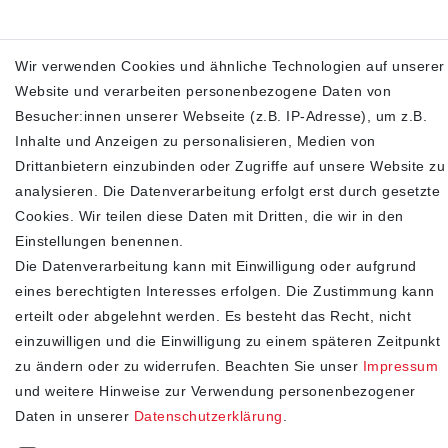
Wir verwenden Cookies und ähnliche Technologien auf unserer
Website und verarbeiten personenbezogene Daten von
Max Mara Sonnenbrille MM0053 32B 57
Besucher:innen unserer Webseite (z.B. IP-Adresse), um z.B.
Inhalte und Anzeigen zu personalisieren, Medien von
103,95 €
225,00 €
Drittanbietern einzubinden oder Zugriffe auf unsere Website zu
inkl. ges. MwSt.
zzgl.
Versandkosten
analysieren. Die Datenverarbeitung erfolgt erst durch gesetzte
Cookies. Wir teilen diese Daten mit Dritten, die wir in den
In den Warenkorb
Einstellungen benennen.
Die Datenverarbeitung kann mit Einwilligung oder aufgrund
eines berechtigten Interesses erfolgen. Die Zustimmung kann
SHOP
erteilt oder abgelehnt werden. Es besteht das Recht, nicht
einzuwilligen und die Einwilligung zu einem späteren Zeitpunkt
Impressum
zu ändern oder zu widerrufen. Beachten Sie unser
Impressum
Daten­schutz­erklärung
und weitere Hinweise zur Verwendung personenbezogener
AGB
Daten in unserer
Daten­schutz­erklärung
.
Widerrufs­recht