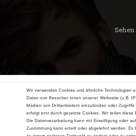
Sehen 
Wir verwenden Cookies und ähnliche Technologien a
Daten von Besucher:innen unserer Webseite (z.B. IP-
SHOP
Medien von Drittanbietern einzubinden oder Zugriffe
erfolgt erst durch gesetzte Cookies. Wir teilen diese
Impressum
Die Datenverarbeitung kann mit Einwilligung oder auf
Daten­schutz­erklärung
Zustimmung kann erteilt oder abgelehnt werden. Es be
AGB
zu einem späteren Zeitpunkt zu ändern oder zu wide