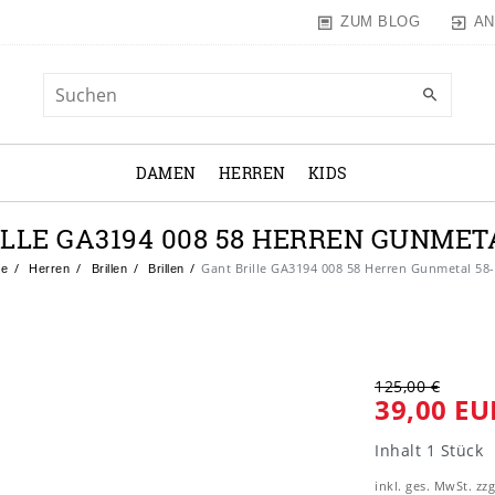
AN
ZUM BLOG
DAMEN
HERREN
KIDS
LLE GA3194 008 58 HERREN GUNMETA
Gant Brille GA3194 008 58 Herren Gunmetal 58
e
Herren
Brillen
Brillen
125,00 €
39,00 EU
Inhalt
1
Stück
inkl. ges. MwSt. zzg